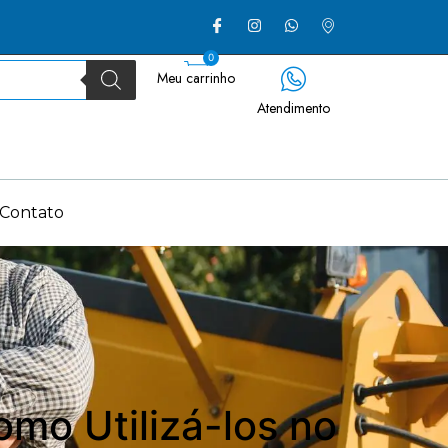
0
Meu carrinho
Atendimento
Contato
omo Utilizá-los no