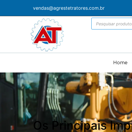
vendas@agrestetratores.com.br
Home
Os Principais Imp