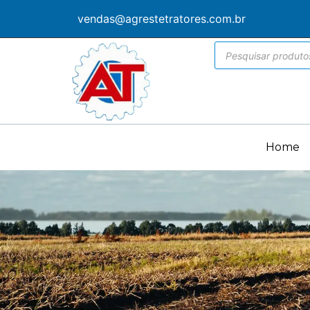
vendas@agrestetratores.com.br
Home