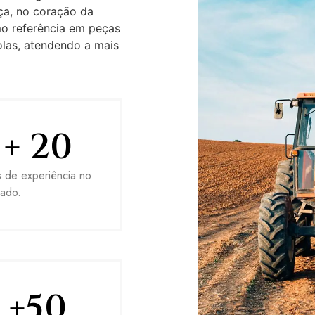
ça, no coração da
mo referência em peças
olas, atendendo a mais
+ 
20
 de experiência no
ado.
+
50