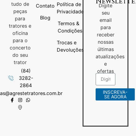
NewsLette
tudo de
Política de
Digite
Contato
peças
Privacidade
seu
Blog
para
email
Termos &
tratores e
para
Condições
oficina
receber
para o
nossas
Trocas e
concerto
últimas
Devoluções
do seu
atualizações
trator
e
(84)
ofertas
3282-
2864
INSCREVA-
as@agrestetratores.com.br
SE AGORA