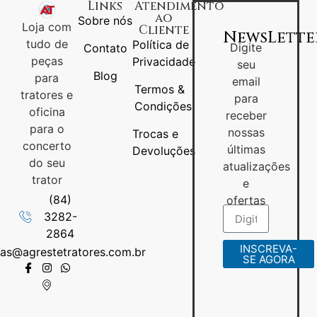
Links
Atendimento
ao
Sobre nós
Loja com
Cliente
NewsLette
tudo de
Política de
Digite
Contato
peças
Privacidade
seu
Blog
para
email
Termos &
tratores e
para
Condições
oficina
receber
para o
nossas
Trocas e
concerto
últimas
Devoluções
do seu
atualizações
trator
e
(84)
ofertas
3282-
2864
INSCREVA-
as@agrestetratores.com.br
SE AGORA