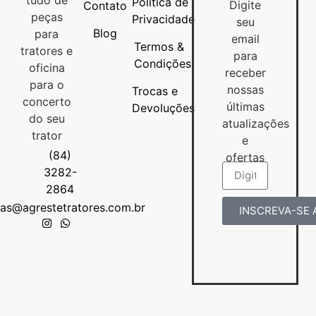
Política de
Digite
Contato
peças
Privacidade
seu
Blog
para
email
Termos &
tratores e
para
Condições
oficina
receber
para o
nossas
Trocas e
concerto
últimas
Devoluções
do seu
atualizações
trator
e
(84)
ofertas
3282-
2864
as@agrestetratores.com.br
INSCREVA-SE